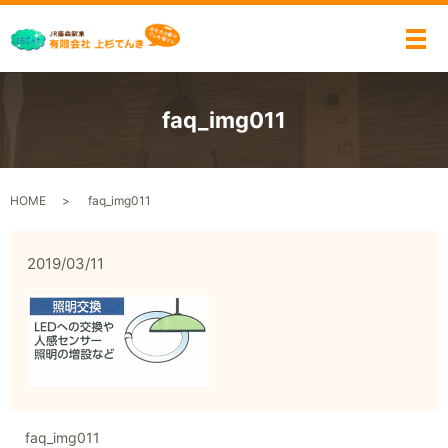
メ
faq_img011
HOME
faq_img011
2019/03/11
faq_img011