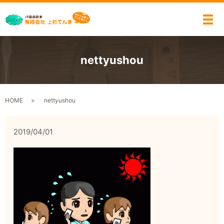
メ
nettyushou
HOME
nettyushou
2019/04/01