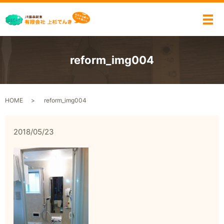
メ
reform_img004
HOME
reform_img004
2018/05/23