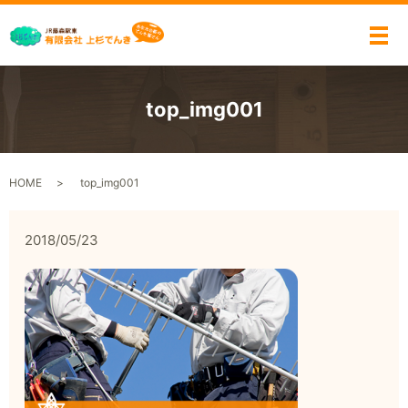
メ
top_img001
HOME
top_img001
2018/05/23